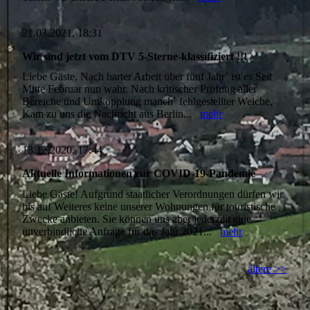
21.03.2021, 18:31
Wir sind jetzt vom DTV 5-Sterne-klassifiziert !!!
Liebe Gäste, Nach harter Arbeit über fünf Jahr` ist es Seit
Mitte Februar nun wahr. Nach kritischer Prüfung aller
Bereiche und Umkopplung manch` fehlgestellter Weiche,
Kam zu uns die Nachricht aus Berlin...
mehr
13.12.2020, 17:44
Aktuelle Informationen zur COVID-19-Pandemie
Liebe Gäste! Aufgrund staatlicher Verordnungen dürfen wir
bis auf Weiteres keine unserer Wohnungen für touristische
Zwecke anbieten. Sie können uns aber jederzeit eine
unverbindliche Anfrage für das Jahr 2021...
mehr
ältere >>