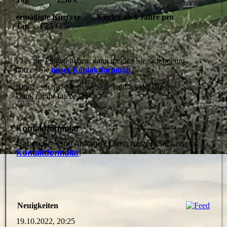
ermäßigte Kurtaxe Kinder ab 6 Jahre pro
Tag 1,25 €
Falls Sie Fragen haben, dann melden Sie sich bei uns,
nutzen Sie
unser Kontaktformular
!
Bitte besuchen Sie diese Seite bald wieder. Vielen
Dank für ihr Interesse!
Kontaktformular
Haben Sie eine Anfrage? Dann nutzen Sie unser
Kontaktformular
!
Neuigkeiten
19.10.2022, 20:25