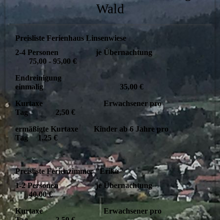
Wald
Preisliste Ferienhaus Linsenwiese
2-4 Personen je Übernachtung
75,00 - 95,00 €
Endreinigung
einmalig 35,00 €
Kurtaxe Erwachsener pro
Tag 2,50 €
ermäßigte Kurtaxe Kinder ab 6 Jahre pro
Tag 1,25 €
Preisliste Ferienzimmer "Erika"
1-2 Personen je Übernachtung
40,00 €
Kurtaxe Erwachsener pro
Tag 2,50 €