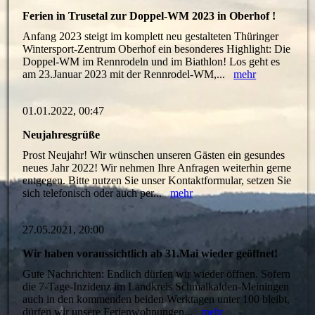
Ferien in Trusetal zur Doppel-WM 2023 in Oberhof !
Anfang 2023 steigt im komplett neu gestalteten Thüringer
Wintersport-Zentrum Oberhof ein besonderes Highlight: Die
Doppel-WM im Rennrodeln und im Biathlon! Los geht es
am 23.Januar 2023 mit der Rennrodel-WM,...
mehr
01.01.2022, 00:47
Neujahresgrüße
Prost Neujahr! Wir wünschen unseren Gästen ein gesundes
neues Jahr 2022! Wir nehmen Ihre Anfragen weiterhin gerne
entgegen. Bitte nutzen Sie unser Kontaktformular, setzen Sie
sich telefonisch oder auch per...
mehr
27.05.2021, 20:00
Wir haben voraussichtlich ab 31.Mai wieder geöffnet!
Gute Nachrichten: Endlich dürfen wir wieder öffnen. Sofern
die 7-Tage-Inzidenz im Landkreis Schmalkalden-Meiningen
auch in den kommenden beiden Werktagen unter 100 bleibt,
dürfen wir unsere Ferienwohnungen...
mehr